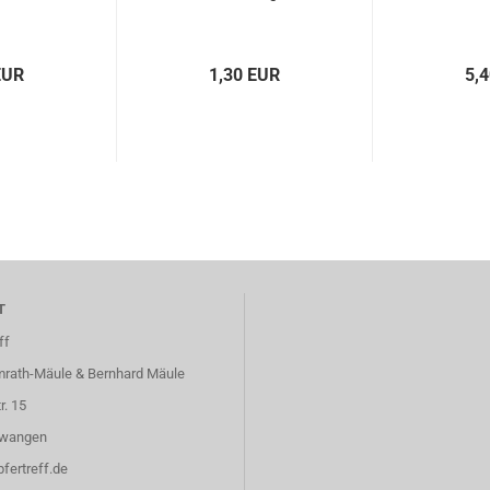
EUR
1,30 EUR
5,
T
ff
mrath-Mäule & Bernhard Mäule
. 15
lwangen
fertreff.de