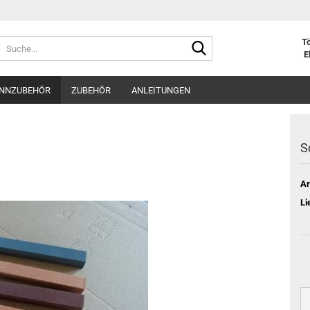
Suche...
Tö
E
NNZUBEHÖR
ZUBEHÖR
ANLEITUNGEN
S
Ar
Li