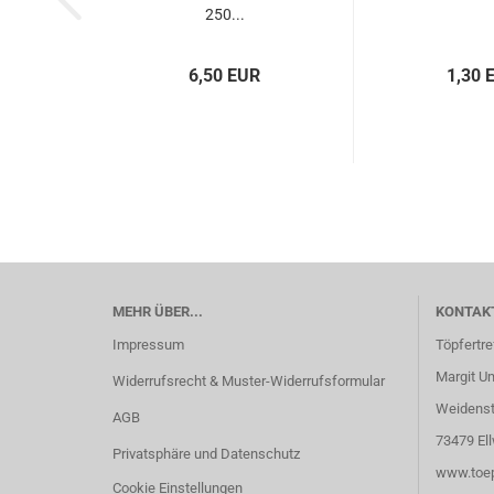
250...
6,50 EUR
1,30 
MEHR ÜBER...
KONTAK
Impressum
Töpfertre
Margit U
Widerrufsrecht & Muster-Widerrufsformular
Weidenstr
AGB
73479 El
Privatsphäre und Datenschutz
www.toep
Cookie Einstellungen