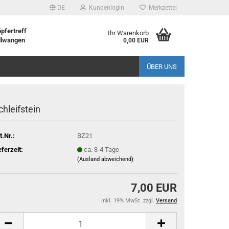
DE
Kundenlogin
Merkzettel
pfertreff
Ihr Warenkorb
llwangen
0,00 EUR
ÜBER UNS
chleifstein
t.Nr.:
BZ21
eferzeit:
ca. 3-4 Tage
(Ausland abweichend)
7,00 EUR
inkl. 19% MwSt. zzgl.
Versand