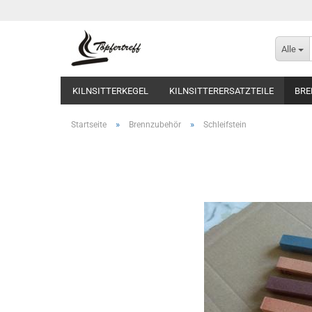
Alle
KILNSITTERKEGEL
KILNSITTERERSATZTEILE
BRE
»
»
Startseite
Brennzubehör
Schleifstein