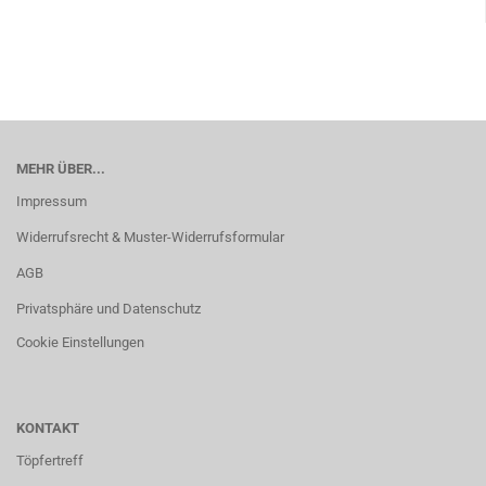
MEHR ÜBER...
Impressum
Widerrufsrecht & Muster-Widerrufsformular
AGB
Privatsphäre und Datenschutz
Cookie Einstellungen
KONTAKT
Töpfertreff