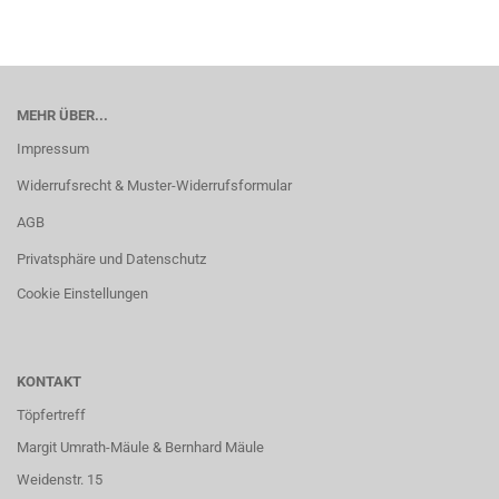
MEHR ÜBER...
Impressum
Widerrufsrecht & Muster-Widerrufsformular
AGB
Privatsphäre und Datenschutz
Cookie Einstellungen
KONTAKT
Töpfertreff
Margit Umrath-Mäule & Bernhard Mäule
Weidenstr. 15