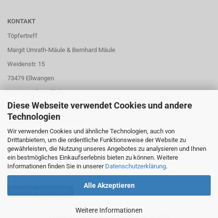
KONTAKT
Töpfertreff
Margit Umrath-Mäule & Bernhard Mäule
Weidenstr. 15
73479 Ellwangen
www.toepfertreff.de
Diese Webseite verwendet Cookies und andere
www.kilnsitterversand.de
Technologien
www.ausstecherversand.de
Wir verwenden Cookies und ähnliche Technologien, auch von
Drittanbietern, um die ordentliche Funktionsweise der Website zu
gewährleisten, die Nutzung unseres Angebotes zu analysieren und Ihnen
ein bestmögliches Einkaufserlebnis bieten zu können. Weitere
Informationen finden Sie in unserer
Datenschutzerklärung
.
Alle Akzeptieren
Vertrag widerrufen
Weitere Informationen
Onlineshop erstellen
mit Gambio.de © 2026