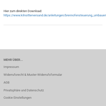
Hier zum direkten Download:
https://www.kilnsitterversand.de/anleitungen/brennofensteuerung_umbauen
MEHR ÜBER...
Impressum
Widerrufsrecht & Muster-Widerrufsformular
AGB
Privatsphäre und Datenschutz
Cookie Einstellungen