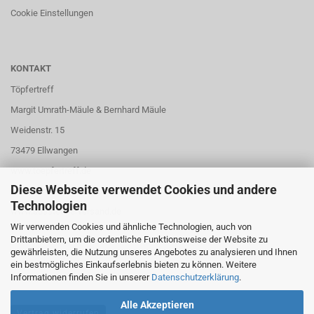
Cookie Einstellungen
KONTAKT
Töpfertreff
Margit Umrath-Mäule & Bernhard Mäule
Weidenstr. 15
73479 Ellwangen
www.toepfertreff.de
Diese Webseite verwendet Cookies und andere
www.kilnsitterversand.de
Technologien
www.ausstecherversand.de
Wir verwenden Cookies und ähnliche Technologien, auch von
Drittanbietern, um die ordentliche Funktionsweise der Website zu
gewährleisten, die Nutzung unseres Angebotes zu analysieren und Ihnen
ein bestmögliches Einkaufserlebnis bieten zu können. Weitere
Informationen finden Sie in unserer
Datenschutzerklärung
.
Alle Akzeptieren
Vertrag widerrufen