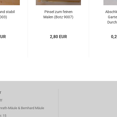
und stabil
Pinsel zum feinen
Abschlu
003)
Malen (Botz 9007)
Garte
Durch
EUR
2,80 EUR
0,
T
ff
mrath-Mäule & Bernhard Mäule
. 15