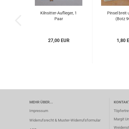
Kilnsitter-Auflieger, 1
Pinsel breit 
Paar
(Botz 9
27,00 EUR
1,80 
MEHR ÜBER...
KONTAK
Impressum
Töpfertre
Margit U
Widerrufsrecht & Muster-Widerrufsformular
Weidenstr