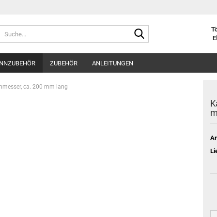
Suche...
Tö
E
NNZUBEHÖR
ZUBEHÖR
ANLEITUNGEN
hmesser, ca. 200 mm lang
K
m
Ar
Li