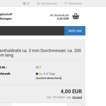
DE
Kundenlogin
Merkzettel
pfertreff
Ihr Warenkorb
llwangen
0,00 EUR
ÜBER UNS
anthaldraht ca. 3 mm Durchmesser, ca. 200
m lang
t.Nr.:
BZ7
eferzeit:
ca. 3-4 Tage
(Ausland abweichend)
4,00 EUR
inkl. 19% MwSt. zzgl.
Versand