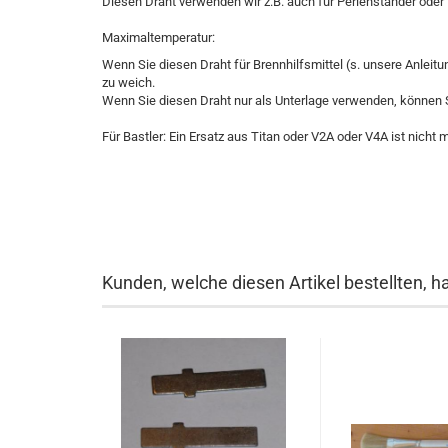
Diesen Draht verwenden wir z.B. auch für Perlenständer oder 
Maximaltemperatur:
Wenn Sie diesen Draht für Brennhilfsmittel (s. unsere Anlei
zu weich.
Wenn Sie diesen Draht nur als Unterlage verwenden, können S
Für Bastler: Ein Ersatz aus Titan oder V2A oder V4A ist nicht 
Kunden, welche diesen Artikel bestellten, h