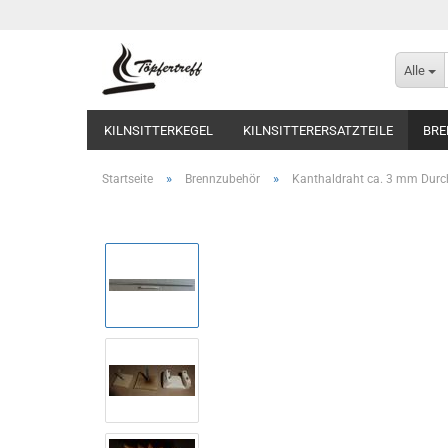
Alle
KILNSITTERKEGEL
KILNSITTERERSATZTEILE
BRE
»
»
Startseite
Brennzubehör
Kanthaldraht ca. 3 mm Durc