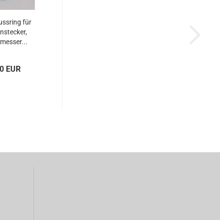
ssring für
nstecker,
messer...
20 EUR